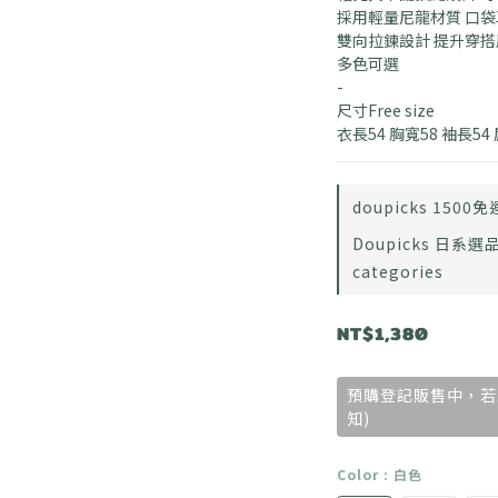
採用輕量尼龍材質 口
雙向拉鍊設計 提升穿
多色可選
-
尺寸Free size
衣長54 胸寬58 袖長54
doupicks 1500免運
Doupicks 日系選品 
categories
NT$1,380
預購登記販售中，若
知)
Color
: 白色