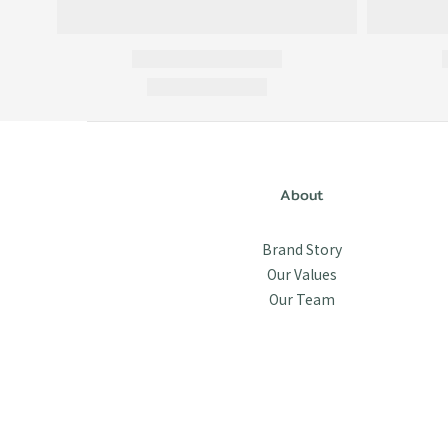
About
Brand Story
Our Values
Our Team