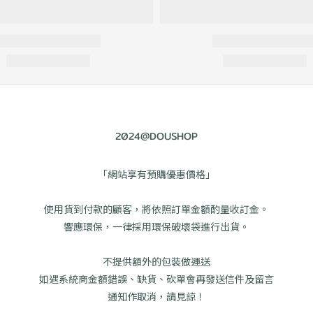
2024@DOUSHOP
「網站享有預購優惠價格」
使用貨到付款的顧客，將依照訂單金額酌量收訂金。
響應環保，一律採用環保破壞袋進行出貨。
不提供額外的包裝做運送
如遇系統商金額錯誤、缺貨、砍單會再發送信件及留言
通知作取消，請見諒！