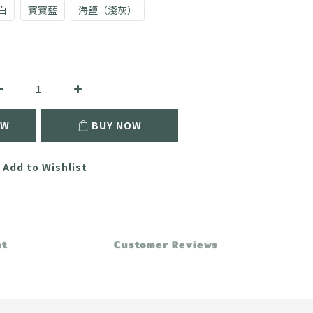
白
寶寶藍
海鹽（淺灰）
OW
BUY NOW
Add to Wishlist
nt
Customer Reviews