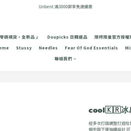
FB搜尋優惠社群 🔎 DOUSHOP 選貨
Unbent 滿3000即享免運優惠
FB搜尋優惠社群 🔎 DOUSHOP 選貨
 零碼現貨，全新品 」
Doupicks 日韓選品
限時限量官方授權
reme
Stussy
Needles
Fear Of God Essentials
Mi
聯絡我們
cool🇰
經多次打版調整打造恰
帽兜與下擺抽繩設計 