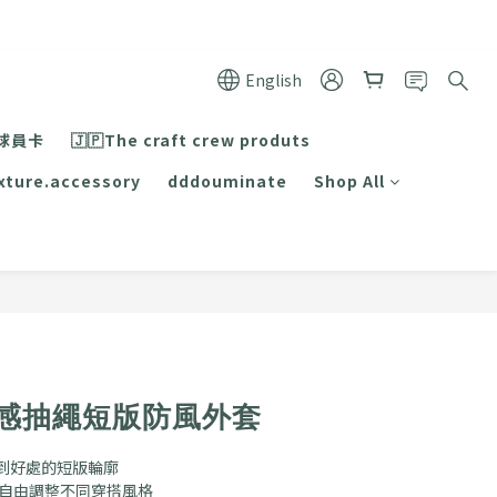
English
球員卡
🇯🇵The craft crew produts
xture.accessory
dddouminate
Shop All
BUY NOW
🇷冰感抽繩短版防風外套
到好處的短版輪廓
可自由調整不同穿搭風格