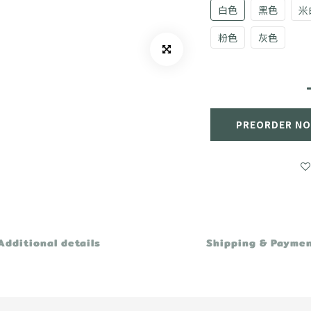
白色
黑色
米
粉色
灰色
PREORDER N
Additional details
Shipping & Payme