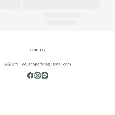
FIND US
異業合作：doushopofficial@gmail.com