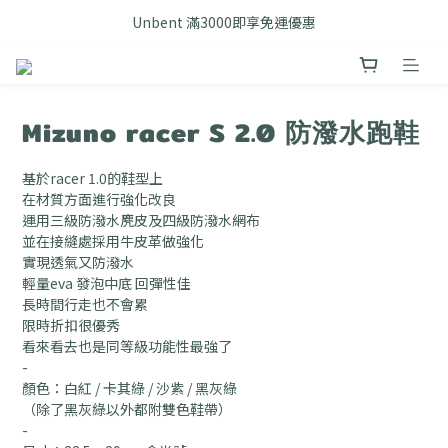
FB搜尋優惠社群 🔎 DOUSHOP 選貨
Unbent 滿3000即享免運優惠
FB搜尋優惠社群 🔎 DOUSHOP 選貨
Mizuno racer S 2.0 防潑水跑鞋
基於racer 1.0的鞋型上
在材質方面進行強化改良
運用三級防潑水麂皮及四級防潑水網布
並在接縫處採用牛皮革做強化
實現透氣又防潑水 
輕量eva 發泡中底 回彈性佳
長時間行走也不會累
限時折扣很優秀
看來看去也是同等級功能性最強了
-
顏色：白紅 / 卡其綠 / 沙紫 / 黑灰綠
（除了黑灰綠以外都附雙色鞋帶）
-