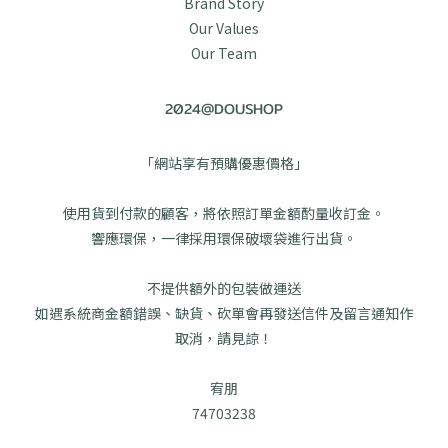
Brand Story
Our Values
Our Team
2024@DOUSHOP
「網站享有預購優惠價格」
使用貨到付款的顧客，將依照訂單金額酌量收訂金。
響應環保，一律採用環保破壞袋進行出貨。
不提供額外的包裝做運送
如遇系統商金額錯誤、缺貨、砍單會再發送信件及留言通知作
取消，請見諒！
宥朋
74703238