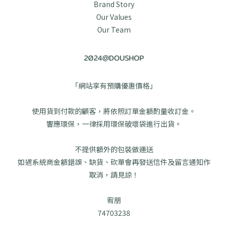
Brand Story
Our Values
Our Team
2024@DOUSHOP
「網站享有預購優惠價格」
使用貨到付款的顧客，將依照訂單金額酌量收訂金。
響應環保，一律採用環保破壞袋進行出貨。
不提供額外的包裝做運送
如遇系統商金額錯誤、缺貨、砍單會再發送信件及留言通知作
取消，請見諒！
宥朋
74703238