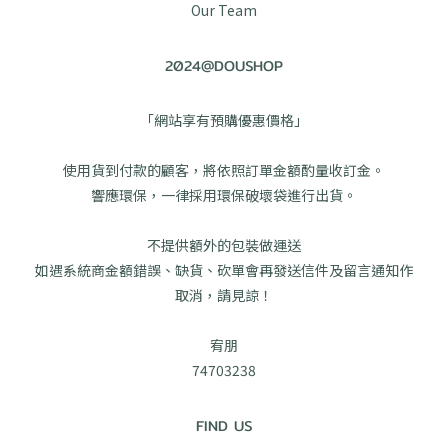
Our Team
2024@DOUSHOP
「網站享有預購優惠價格」
使用貨到付款的顧客，將依照訂單金額酌量收訂金。
響應環保，一律採用環保破壞袋進行出貨。
不提供額外的包裝做運送
如遇系統商金額錯誤、缺貨、砍單會再發送信件及留言通知作
取消，請見諒！
宥朋
74703238
FIND US