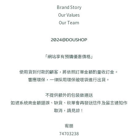
Brand Story
Our Values
Our Team
2024@DOUSHOP
「網站享有預購優惠價格」
使用貨到付款的顧客，將依照訂單金額酌量收訂金。
響應環保，一律採用環保破壞袋進行出貨。
不提供額外的包裝做運送
如遇系統商金額錯誤、缺貨、砍單會再發送信件及留言通知作
取消，請見諒！
宥朋
74703238