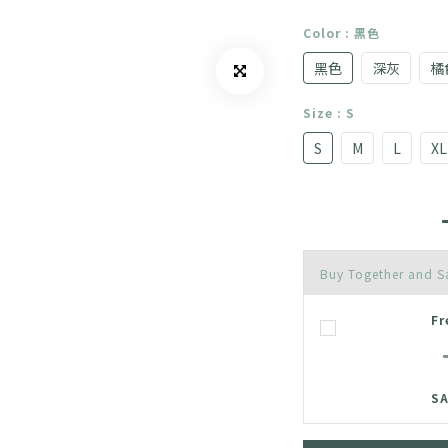
Color
: 黑色
黑色
深灰
橘
Size
: S
S
M
L
XL
Buy Together and 
F
SA