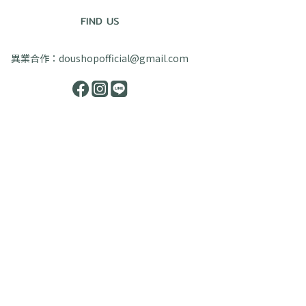
FIND US
異業合作：doushopofficial@gmail.com