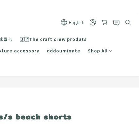
English
球員卡
🇯🇵The craft crew produts
xture.accessory
dddouminate
Shop All
BUY NOW
s/s beach shorts