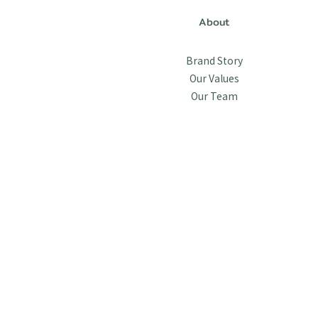
About
Brand Story
Our Values
Our Team