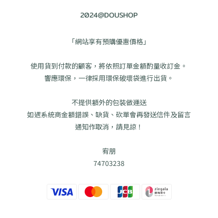
2024@DOUSHOP
「網站享有預購優惠價格」
使用貨到付款的顧客，將依照訂單金額酌量收訂金。
響應環保，一律採用環保破壞袋進行出貨。
不提供額外的包裝做運送
如遇系統商金額錯誤、缺貨、砍單會再發送信件及留言
通知作取消，請見諒！
宥朋
74703238