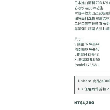
日本進口面料 70D NYL
防潑水及抗UV功能
常規平紋與凹凸感組織
獨特面料風格 親膚柔軟 
二側口袋有拉鍊 穿著更
鬆緊彈性腰圍 內建抽
尺寸：
S 腰圍76 褲長44
M腰圍80 褲長46
L腰圍84 褲長48
XL腰圍88褲長50
model 176/68 L
Unbent 商品滿3000
UB 任選兩件折扣 on s
NT$1,280