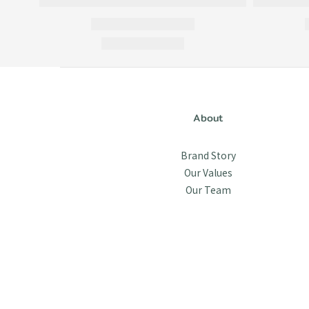
About
Brand Story
Our Values
Our Team