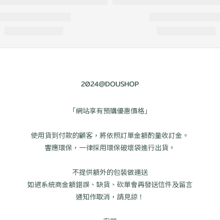
2024@DOUSHOP
「網站享有預購優惠價格」
使用貨到付款的顧客，將依照訂單金額酌量收訂金。
響應環保，一律採用環保破壞袋進行出貨。
不提供額外的包裝做運送
如遇系統商金額錯誤、缺貨、砍單會再發送信件及留言
通知作取消，請見諒！