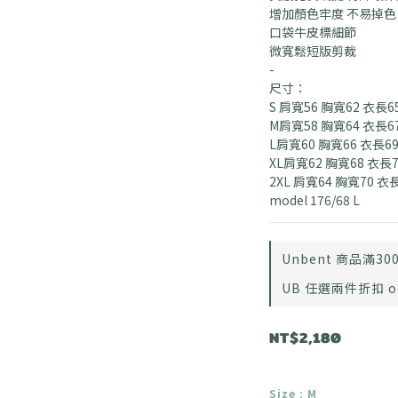
增加顏色牢度 不易掉色
口袋牛皮標細節
微寬鬆短版剪裁
-
尺寸：
S 肩寬56 胸寬62 衣長65
M肩寬58 胸寬64 衣長6
L肩寬60 胸寬66 衣長6
XL肩寬62 胸寬68 衣長7
2XL 肩寬64 胸寬70 衣
model 176/68 L
Unbent 商品滿3000
UB 任選兩件折扣 on s
NT$2,180
Size
: M