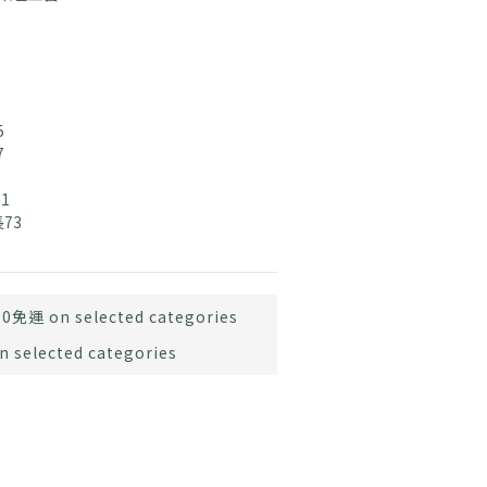
 
7
9
1
長73
免運 on selected categories
elected categories