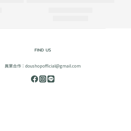
FIND US
異業合作：doushopofficial@gmail.com