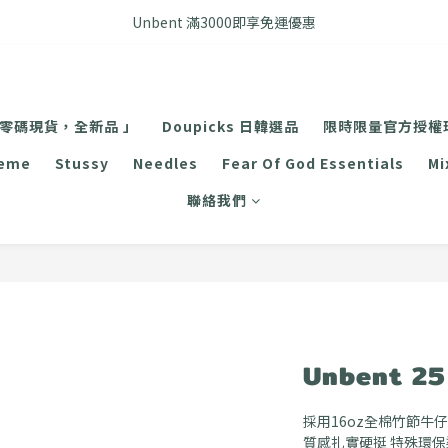
FB搜尋優惠社群 🔎 DOUSHOP 選貨
Unbent 滿3000即享免運優惠
FB搜尋優惠社群 🔎 DOUSHOP 選貨
 零碼現貨，全新品 」
Doupicks 日韓選品
限時限量官方授權
reme
Stussy
Needles
Fear Of God Essentials
Mi
聯絡我們
Unbent 
採用16oz全棉竹節牛
質感扎實硬挺 特殊環