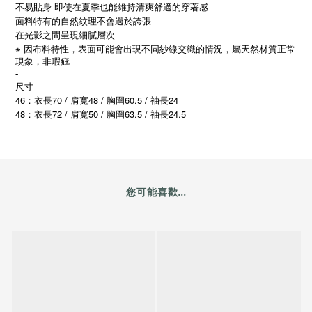
不易貼身 即使在夏季也能維持清爽舒適的穿著感
面料特有的自然紋理不會過於誇張
在光影之間呈現細膩層次
※
因布料特性，表面可能會出現不同紗線交織的情況，屬天然材質正常
現象，非瑕疵
-
尺寸
46：衣長70 / 肩寬48 / 胸圍60.5 / 袖長24
48
72 /
50 /
63.5 /
24.5
：衣長
肩寬
胸圍
袖長
您可能喜歡...