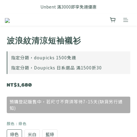
FB搜尋優惠社群 🔎 DOUSHOP 選貨
Unbent 滿3000即享免運優惠
FB搜尋優惠社群 🔎 DOUSHOP 選貨
波浪紋清涼短袖襯衫
指定分類，doupicks 1500免運
指定分類，Doupicks 日系選品 滿1500折30
NT$1,680
預購登記販售中，若尺寸不齊須等待7-15天(缺貨另行通
知)
顏色
: 綠色
綠色
米白
藍綠