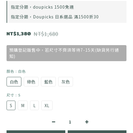
指定分類，doupicks 1500免運
指定分類，Doupicks 日系選品 滿1500折30
NT$1,380
NT$1,680
預購登記販售中，若尺寸不齊須等待7-15天(缺貨另行通
知)
顏色
: 白色
白色
綠色
藍色
灰色
尺寸
: S
S
M
L
XL