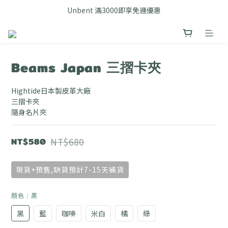
Unbent 滿3000即享免運優惠
FB搜尋優惠社群 🔎 DOUSHOP 選貨
FB搜尋優惠社群 🔎 DOUSHOP 選貨
Beams Japan 三摺卡夾
Hightide日本製皮革大廠
三摺卡夾
隨身名片夾
NT$580
NT$680
現貨+預售,缺貨預計7-15天補貨
顏色
: 黑
黑
藍
咖啡
米白
橘
綠