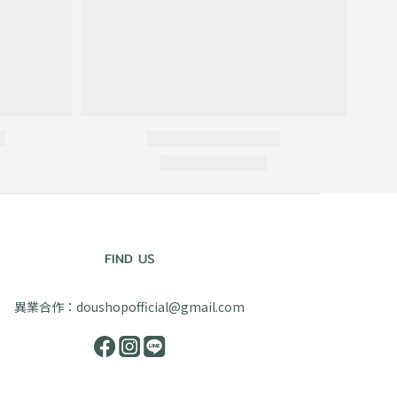
FIND US
異業合作：doushopofficial@gmail.com