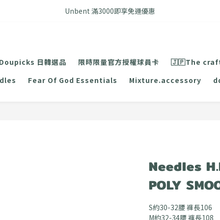
FB搜尋優惠社群 🔎 DOUSHOP 選貨
Unbent 滿3000即享免運優惠
FB搜尋優惠社群 🔎 DOUSHOP 選貨
Doupicks 日韓選品
限時限量官方授權球員卡
🇯🇵The craf
dles
Fear Of God Essentials
Mixture.accessory
d
Needles H
POLY SM
S約30-32腰 褲長106
M約32-34腰 褲長108