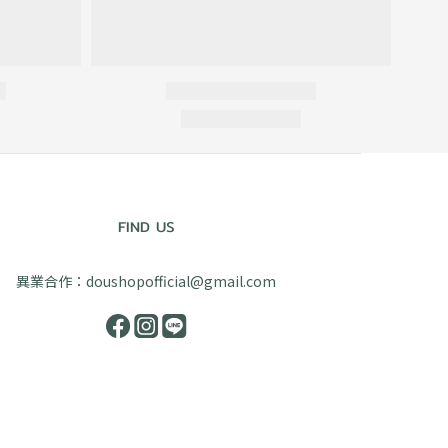
FIND US
異業合作：doushopofficial@gmail.com