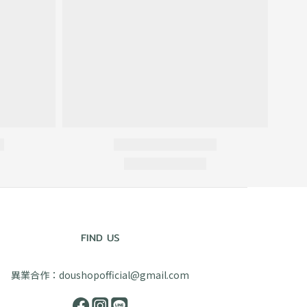
FIND US
異業合作：doushopofficial@gmail.com