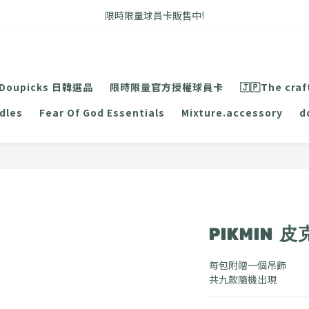
FB搜尋優惠社群 🔎 DOUSHOP 選貨
限時限量球員卡販售中!
Unbent 滿3000即享免運優惠
FB搜尋優惠社群 🔎 DOUSHOP 選貨
Doupicks 日韓選品
限時限量官方授權球員卡
🇯🇵The craf
dles
Fear Of God Essentials
Mixture.accessory
d
PIKMIN
每包附贈一個吊飾
共九款隨機出現