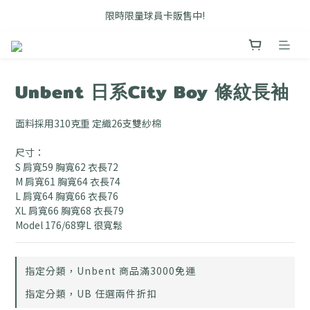
FB搜尋優惠社群 🔎 DOUSHOP 選貨
限時限量球員卡販售中!
Unbent 滿3000即享免運優惠
FB搜尋優惠社群 🔎 DOUSHOP 選貨
Unbent 日系City Boy 條紋長袖
面料採用310克重 定織26支雙紗棉
尺寸：
S 肩寬59 胸寬62 衣長72
M 肩寬61 胸寬64 衣長74
L 肩寬64 胸寬66 衣長76
XL 肩寬66 胸寬68 衣長79
Model 176/68穿L 很寬鬆
指定分類，Unbent 商品滿3000免運
指定分類，UB 任選兩件折扣