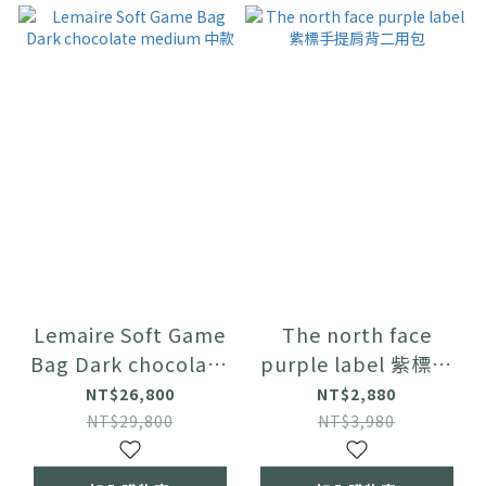
Lemaire Soft Game
The north face
Bag Dark chocolate
purple label 紫標手
medium 中款
提肩背二用包
NT$26,800
NT$2,880
NT$29,800
NT$3,980