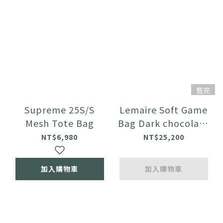
售完
Supreme 25S/S
Lemaire Soft Game
Mesh Tote Bag
Bag Dark chocolate
Small 小款
NT$6,980
NT$25,200
加入購物車
加入購物車