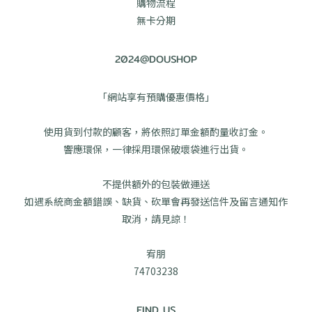
購物流程
無卡分期
2024@DOUSHOP
「網站享有預購優惠價格」
使用貨到付款的顧客，將依照訂單金額酌量收訂金。
響應環保，一律採用環保破壞袋進行出貨。
不提供額外的包裝做運送
如遇系統商金額錯誤、缺貨、砍單會再發送信件及留言通知作
取消，請見諒！
宥朋
74703238
FIND US