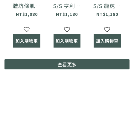
體坑條肌理
S/S 亨利領
S/S 龍虎水
短袖
華夫格短袖
洗短袖
NT$1,080
NT$1,180
NT$1,180
加入購物車
加入購物車
加入購物車
查看更多