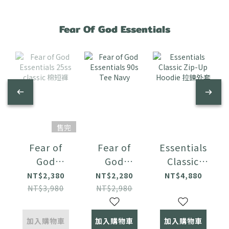
Fear Of God Essentials
售完
Fear of
Fear of
Essentials
God
God
Classic
Essentials
Essentials
Zip-Up
NT$2,380
NT$2,280
NT$4,880
25ss
90s Tee
Hoodie 拉
NT$3,980
NT$2,980
classic 棉
Navy
鍊外套
短褲
加入購物車
加入購物車
加入購物車