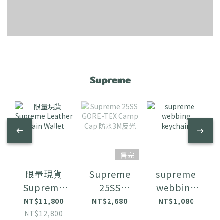
Supreme
售完
限量現貨
Supreme
supreme
Supreme
25SS
webbing
Leather
GORE-TEX
keychain
NT$11,800
NT$2,680
NT$1,080
Chain
Camp Cap
NT$12,800