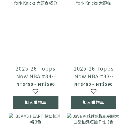
2025-26 Topps
2025-26 Topps
Now NBA #340
Now NBA #339
Jalen Brunson
Jalen Brunson
NT$480 ~ NT$590
NT$480 ~ NT$590
New York Knicks
New York Knicks
大頭森45分
大頭森
加入購物車
加入購物車