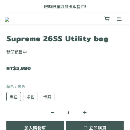
FB搜尋優惠社群 🔎 DOUSHOP 選貨
限時限量球員卡販售中!
Unbent 滿3000即享免運優惠
FB搜尋優惠社群 🔎 DOUSHOP 選貨
Supreme 26SS Utility bag
新品預售中
NT$5,980
顏色
: 黑色
黑色
紫色
卡其
加入購物車
立即購買