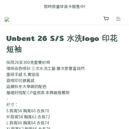
FB搜尋優惠社群 🔎 DOUSHOP 選貨
限時限量球員卡販售中!
Unbent 滿3000即享免運優惠
FB搜尋優惠社群 🔎 DOUSHOP 選貨
Unbent 26 S/S 水洗logo 印花
短袖
採用26支300克重雙紗棉
環保染色噴砂 三次水洗工藝 層次更豐富自然
重磅手感 扎實挺括
直噴印花做舊感
延續秋冬大學踢的配色
基礎好搭配 CP值很高 本周最推薦款
-
尺寸：
S 肩寬56 胸寬60 衣長70
M 肩寬58 胸寬62 衣長72
L 肩寬60 胸寬64 衣長74
XL肩寬62 胸寬66 衣長76