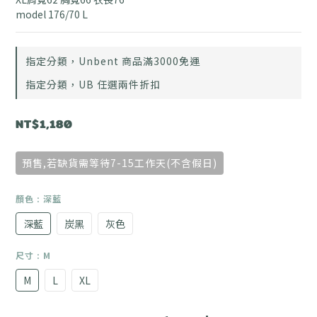
model 176/70 L
指定分類，Unbent 商品滿3000免運
指定分類，UB 任選兩件折扣
NT$1,180
預售,若缺貨需等待7-15工作天(不含假日)
顏色
: 深藍
深藍
炭黑
灰色
尺寸
: M
M
L
XL